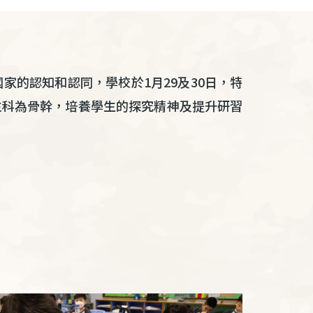
國家的認知和認同，學校於
1
月
29
及
30
日，特
主科為骨幹，培養學生的探究精神及提升研習