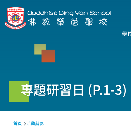
移至主內容
Ma
學
na
專題研習日 (P.1-3)
導
首頁
活動剪影
航