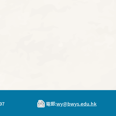
97
電郵:
wy@bwys.edu.hk