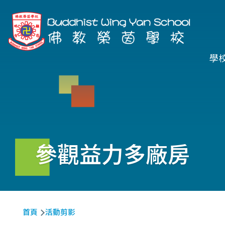
移至主內容
Ma
學
na
參觀益力多廠房
導
首頁
活動剪影
航