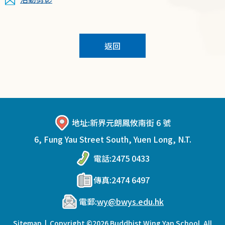
返回
地址:
新界元朗鳳攸南街 6 號
6, Fung Yau Street South, Yuen Long, N.T.
電話:
2475 0433
傳真:
2474 6497
電郵:
wy@bwys.edu.hk
Sitemap
| Copyright ©
2026 Buddhist Wing Yan School. All