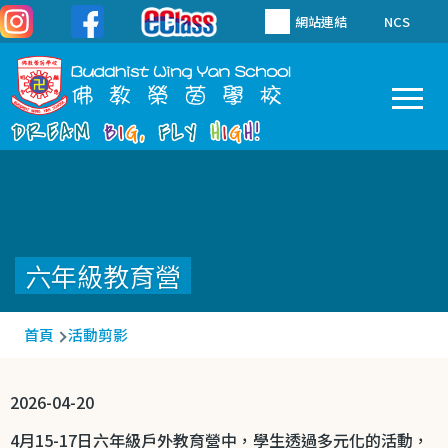
移至主內容
網站連結
NCS
To
Main
navigation
六年級教育營
導
首頁
活動剪影
航
連
2026-04-20
結
4
月
15-17
日六年級戶外教育營中，學生透過多元化的活動，