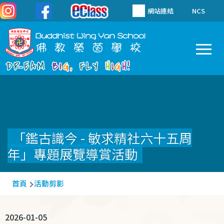
移至主內容
網站連結
NCS
To
Main
navigation
「鑑古識今 - 敏求精社六十五周
年」專題展覽導賞活動
導
首頁
活動剪影
航
連
2026-01-05