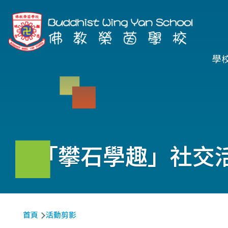
移至主內容
Ma
學
na
「攀石學趣」社交
導
首頁
活動剪影
航