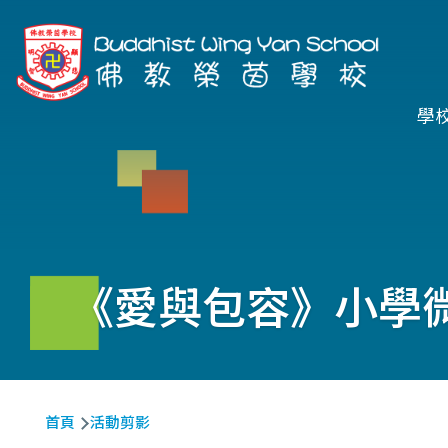
移至主內容
Ma
學
na
《愛與包容》小學
導
首頁
活動剪影
航