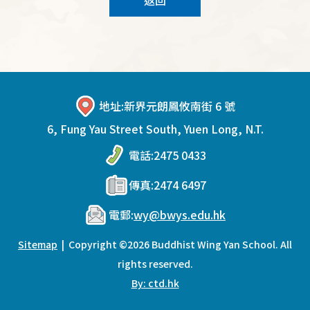
返回
地址:
新界元朗鳳攸南街 6 號
6, Fung Yau Street South, Yuen Long, N.T.
電話:
2475 0433
傳真:
2474 6497
電郵:
wy@bwys.edu.hk
Sitemap
| Copyright ©
2026 Buddhist Wing Yan School. All
rights reserved.
By: ctd.hk