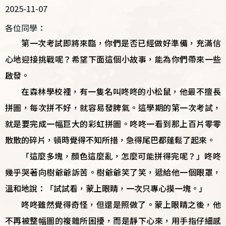
2025-11-07
各位同學：
第一次考試即將來臨，你們是否已經做好準備，充滿信
心地迎接挑戰呢？希望下面這個小故事，能為你們帶來一些
啟發。
在森林學校裡，有一隻名叫咚咚的小松鼠，他最不擅長
拼圖，每次拼不好，就容易發脾氣。這學期的第一次考試，
就是要完成一幅巨大的彩虹拼圖。咚咚一看到那上百片零零
散散的碎片，頓時覺得不知所措，急得尾巴都蓬鬆了起來。
「這麼多塊，顏色這麼亂，怎麼可能拼得完呢？」咚咚
幾乎哭著向樹爺爺訴苦。樹爺爺笑了笑，遞給他一個眼罩，
溫和地說：「試試看，蒙上眼睛，一次只專心摸一塊。」
咚咚雖然覺得奇怪，但還是照做了。蒙上眼睛之後，他
不再被整幅圖的複雜所困擾，而是靜下心來，用手指仔細感