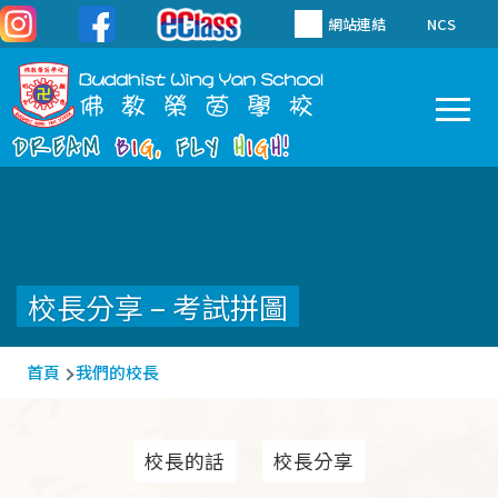
移至主內容
網站連結
NCS
To
Main
navigation
校長分享 – 考試拼圖
導
首頁
我們的校長
航
連
校長的話
校長分享
結